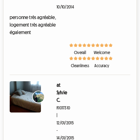
10/10/2014
personne très agréable,
logement très agréable
également
Overall
Welcome
Cleanliness
Accuracy
at
Sylvie
C.
R1017310
|
12/01/2015
-
14/01/2015