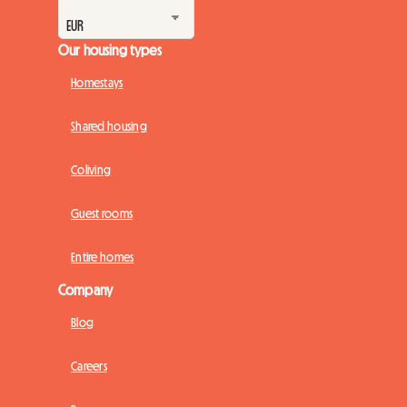
Our housing types
Homestays
Shared housing
Coliving
Guest rooms
Entire homes
Company
Blog
Careers