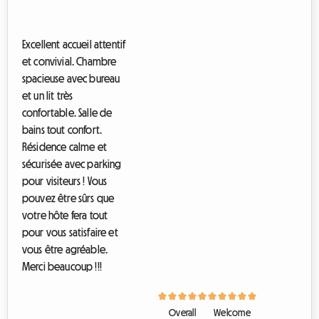
C
h
a
Excellent accueil attentif
m
et convivial. Chambre
b
r
spacieuse avec bureau
e
et un lit très
À
confortable. Salle de
L
o
bains tout confort.
u
Résidence calme et
e
sécurisée avec parking
r
C
pour visiteurs ! Vous
h
pouvez être sûrs que
e
votre hôte fera tout
z
U
pour vous satisfaire et
n
vous être agréable.
P
Merci beaucoup !!!
a
r
t
i
Overall
Welcome
c