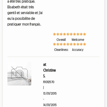
a été tres pratique.
l
Elisabeth était très
l
gentil et serviable et j'ai
e
D
eu la possibilite de
'
pratiquer mon français.
e
a
u
&
Overall
Welcome
w
c
Cleanliness
Accuracy
P
r
i
v
at
é
Christine
-
S.
C
e
R1012570
n
|
t
13/01/2015
r
e
-
B
14/01/2015