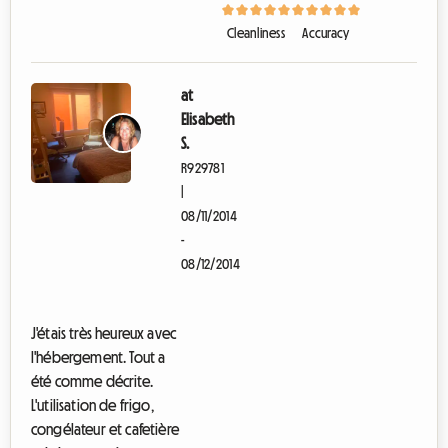
u
l
Cleanliness
Accuracy
i
e
r
at
Elisabeth
S.
R929781
|
08/11/2014
-
08/12/2014
C
h
a
J'étais très heureux avec
m
l'hébergement. Tout a
b
r
été comme décrite.
e
L'utilisation de frigo,
-
congélateur et cafetière
s
a