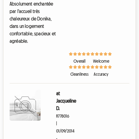
Absolument enchantée
par l'accueil très
chaleureux de Donika,
dans un logement
confortable, spacieux et
agréable.
Overall
Welcome
Cleanliness
Accuracy
at
Jacqueline
D.
R778016
|
01/09/2014
-