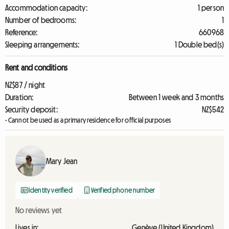
Accommodation capacity:
1 person
Number of bedrooms:
1
Reference:
660968
Sleeping arrangements:
1 Double bed(s)
Rent and conditions
NZ$87 / night
Duration:
Between 1 week and 3 months
Security deposit:
NZ$542
- Cannot be used as a primary residence for official purposes
Mary Jean
Identity verified
Verified phone number
No reviews yet
Lives in:
Genève (United Kingdom)