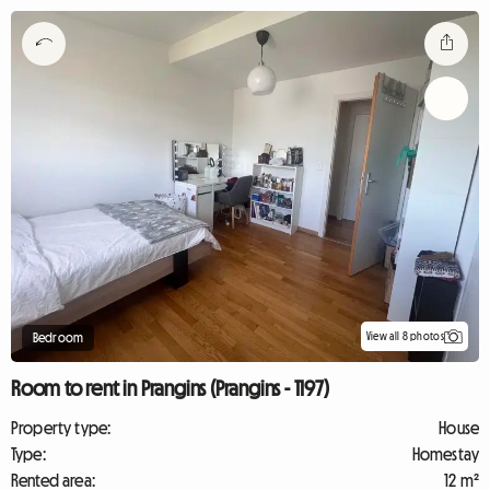
View all 8 photos
Bedroom
Room to rent in Prangins (Prangins - 1197)
Property type:
House
Type:
Homestay
Rented area:
12 m²