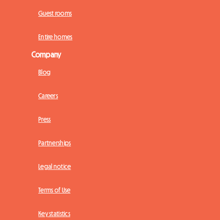
Guest rooms
Entire homes
Company
Blog
Careers
Press
Partnerships
Legal notice
Terms of Use
Key statistics