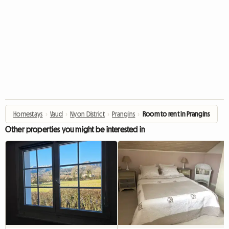
Homestays
›
Vaud
›
Nyon District
›
Prangins
›
Room to rent in Prangins
Other properties you might be interested in