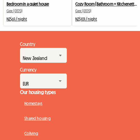
Bedroom in a quiet house
Cozy Room (Bathroom + Kitchenette To Share With 1 Pers)
Gex (01170)
Gex (01170)
NZ$61 / night
NZ$101 / night
Country
Currency
Our housing types
Homestays
Shared housing
Coliving