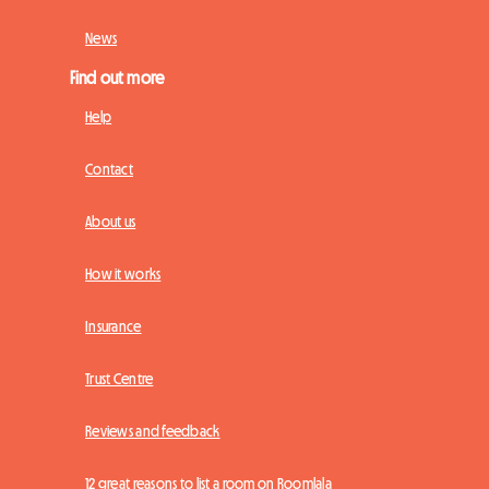
News
Find out more
Help
Contact
About us
How it works
Insurance
Trust Centre
Reviews and feedback
12 great reasons to list a room on Roomlala